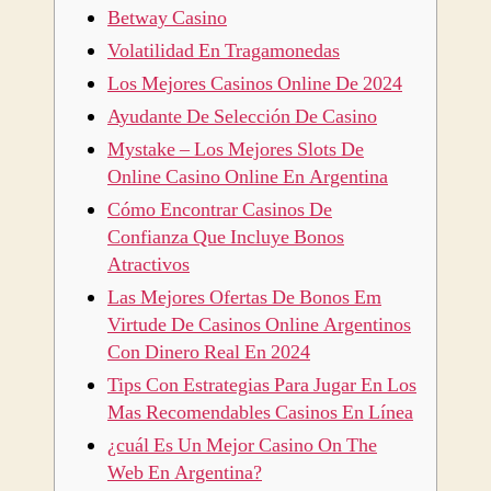
Betway Casino
Volatilidad En Tragamonedas
Los Mejores Casinos Online De 2024
Ayudante De Selección De Casino
Mystake – Los Mejores Slots De
Online Casino Online En Argentina
Cómo Encontrar Casinos De
Confianza Que Incluye Bonos
Atractivos
Las Mejores Ofertas De Bonos Em
Virtude De Casinos Online Argentinos
Con Dinero Real En 2024
Tips Con Estrategias Para Jugar En Los
Mas Recomendables Casinos En Línea
¿cuál Es Un Mejor Casino On The
Web En Argentina?