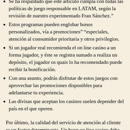
Se ha respaldado que este artículo cumpla con todas las
políticas de juego responsable en LATAM, según la
revisión de nuestro experimentado Fran Sánchez.”
Estos programas pueden englobar bonos
personalizados, vía a promociones” “especiales,
atención al consumidor prioritaria y otros privilegios.
Si un jugador real recomienda el on line casino a un
forma jugador, y éste se registra sumado a realiza un
depósito, el jugador os quais lo ha recomendado puede
recibir la bonificación.
Con una asunto, podrás disfrutar de estos juegos con
aprovechar las promociones disponibles para
adelantarse tu experiencia.
Las divisas que aceptan los casinos suelen depender del
país en el que operen.
Por último, la calidad del servicio de atención al cliente
es un factor determinante. Un buen on line casino debe