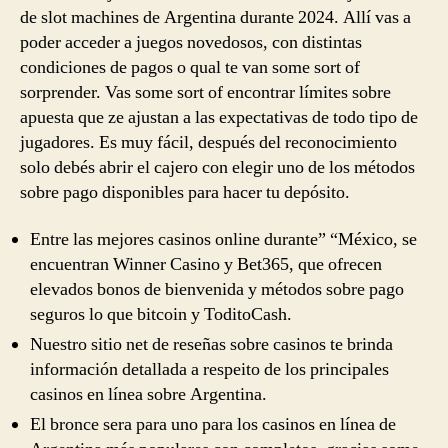
de slot machines de Argentina durante 2024. Allí vas a
poder acceder a juegos novedosos, con distintas
condiciones de pagos o qual te van some sort of
sorprender. Vas some sort of encontrar límites sobre
apuesta que ze ajustan a las expectativas de todo tipo de
jugadores. Es muy fácil, después del reconocimiento
solo debés abrir el cajero con elegir uno de los métodos
sobre pago disponibles para hacer tu depósito.
Entre las mejores casinos online durante” “México, se
encuentran Winner Casino y Bet365, que ofrecen
elevados bonos de bienvenida y métodos sobre pago
seguros lo que bitcoin y ToditoCash.
Nuestro sitio net de reseñas sobre casinos te brinda
información detallada a respeito de los principales
casinos en línea sobre Argentina.
El bronce sera para uno para los casinos en línea de