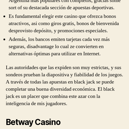
Argentina más populares con completos, gracias some
sort of su destacada sección de apuestas deportivas.
Es fundamental elegir este casino que ofrezca bonos
atractivos, asi como giros gratis, bonos de bienvenida
desprovisto depósito, y promociones especiales.
Además, los bancos emiten tarjetas cada vez más
seguras, disadvantage lo cual ze convierten en
alternativas óptimas para utilizar en Internet.
Las autoridades que las expiden son muy estrictas, y sus
sondeos prueban la diapositiva y fiabilidad de los juegos.
A través de todas las apuestas en black jack se puede
completar una buena diversidad económica. El black
jack es un placer que combina este azar con la
inteligencia de mis jugadores.
Betway Casino