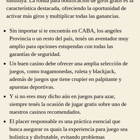
sustituya. La ronda para bonificación de giros gratis es la
característica destacada, ofreciendo la oportunidad de
activar más giros y multiplicar todas las ganancias.
Sin importar si te encontrás en CABA, los angeles
Provincia o un resto del país, tenés un aventador muy
amplio para opciones estupendas con todas las
garantías de seguridad.
Un buen casino debe ofrecer una amplia selección de
juegos, como tragamonedas, ruleta y blackjack,
además de juegos que tiene crupier en palpitante y
apuestas deportivas.
Y si no eres muy dicho aún en juegos para azar,
siempre tenés la ocasión de jugar gratis sobre uno de
nuestros casinos recomendados.
El placer responsable es una práctica esencial que
busca asegurar os quais la experiencia para juego sea
holistica y disfrutable, evitando problemas