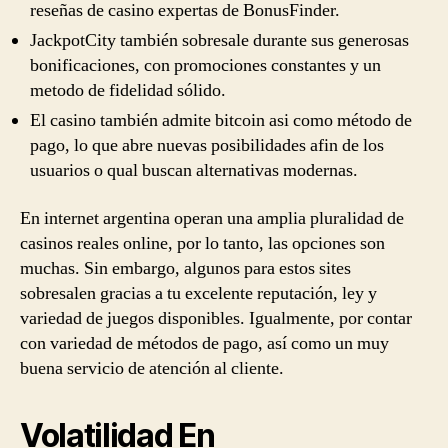
reseñas de casino expertas de BonusFinder.
JackpotCity también sobresale durante sus generosas
bonificaciones, con promociones constantes y un
metodo de fidelidad sólido.
El casino también admite bitcoin asi como método de
pago, lo que abre nuevas posibilidades afin de los
usuarios o qual buscan alternativas modernas.
En internet argentina operan una amplia pluralidad de
casinos reales online, por lo tanto, las opciones son
muchas. Sin embargo, algunos para estos sites
sobresalen gracias a tu excelente reputación, ley y
variedad de juegos disponibles. Igualmente, por contar
con variedad de métodos de pago, así como un muy
buena servicio de atención al cliente.
Volatilidad En