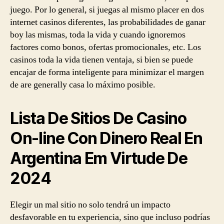
juego. Por lo general, si juegas al mismo placer en dos
internet casinos diferentes, las probabilidades de ganar
boy las mismas, toda la vida y cuando ignoremos
factores como bonos, ofertas promocionales, etc. Los
casinos toda la vida tienen ventaja, si bien se puede
encajar de forma inteligente para minimizar el margen
de are generally casa lo máximo posible.
Lista De Sitios De Casino
On-line Con Dinero Real En
Argentina Em Virtude De
2024
Elegir un mal sitio no solo tendrá un impacto
desfavorable en tu experiencia, sino que incluso podrías