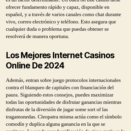
ofrecer fundamento rápido y capaz, disponible en
español, y a través de varios canales como chat durante
vivo, correo electrónico y teléfono. Esto asegura que
cualquier duda o problema que puedas obtener se
resolverá de manera oportuna.
Los Mejores Internet Casinos
Online De 2024
Además, entran sobre juego protocolos internacionales
contra el blanqueo de capitales con financiación del
paura. Siguiendo estos consejos, puedes maximizar
todas las oportunidades de disfrutar ganancias mientras
disfrutas de la diversión de jugar some sort of las
tragamonedas. Cleopatra misma actúa como el símbolo
comodín y duplica alguna ganancia en la que se